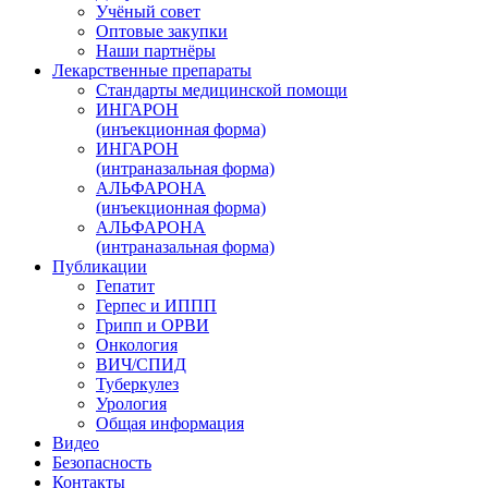
Учёный совет
Оптовые закупки
Наши партнёры
Лекарственные препараты
Стандарты медицинской помощи
ИНГАРОН
(инъекционная форма)
ИНГАРОН
(интраназальная форма)
АЛЬФАРОНА
(инъекционная форма)
АЛЬФАРОНА
(интраназальная форма)
Публикации
Гепатит
Герпес и ИППП
Грипп и ОРВИ
Онкология
ВИЧ/СПИД
Туберкулез
Урология
Общая информация
Видео
Безопасность
Контакты