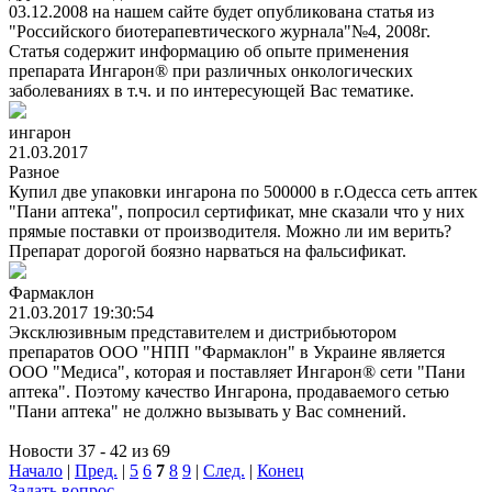
03.12.2008 на нашем сайте будет опубликована статья из
"Российского биотерапевтического журнала"№4, 2008г.
Статья содержит информацию об опыте применения
препарата Ингарон® при различных онкологических
заболеваниях в т.ч. и по интересующей Вас тематике.
ингарон
21.03.2017
Разное
Купил две упаковки ингарона по 500000 в г.Одесса сеть аптек
"Пани аптека", попросил сертификат, мне сказали что у них
прямые поставки от производителя. Можно ли им верить?
Препарат дорогой боязно нарваться на фальсификат.
Фармаклон
21.03.2017 19:30:54
Эксклюзивным представителем и дистрибьютором
препаратов ООО "НПП "Фармаклон" в Украине является
ООО "Медиса", которая и поставляет Ингарон® сети "Пани
аптека". Поэтому качество Ингарона, продаваемого сетью
"Пани аптека" не должно вызывать у Вас сомнений.
Новости 37 - 42 из 69
Начало
|
Пред.
|
5
6
7
8
9
|
След.
|
Конец
Задать вопрос