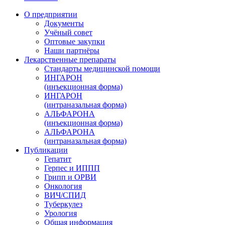
О предприятии
Документы
Учёный совет
Оптовые закупки
Наши партнёры
Лекарственные препараты
Стандарты медицинской помощи
ИНГАРОН
(инъекционная форма)
ИНГАРОН
(интраназальная форма)
АЛЬФАРОНА
(инъекционная форма)
АЛЬФАРОНА
(интраназальная форма)
Публикации
Гепатит
Герпес и ИППП
Грипп и ОРВИ
Онкология
ВИЧ/СПИД
Туберкулез
Урология
Общая информация