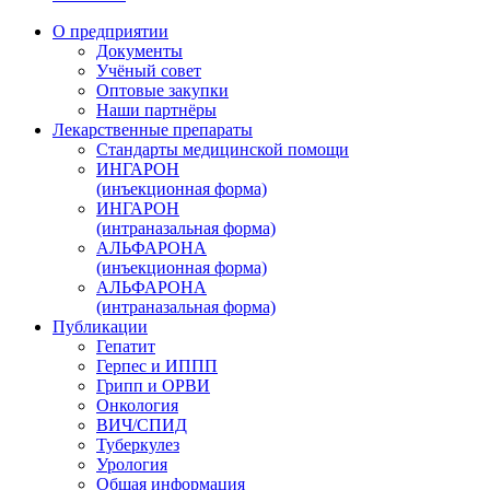
О предприятии
Документы
Учёный совет
Оптовые закупки
Наши партнёры
Лекарственные препараты
Стандарты медицинской помощи
ИНГАРОН
(инъекционная форма)
ИНГАРОН
(интраназальная форма)
АЛЬФАРОНА
(инъекционная форма)
АЛЬФАРОНА
(интраназальная форма)
Публикации
Гепатит
Герпес и ИППП
Грипп и ОРВИ
Онкология
ВИЧ/СПИД
Туберкулез
Урология
Общая информация