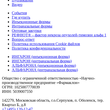
Публикации
Видео
События
Где купить
Инъекционные формы
Интраназальные формы
Оптовые закупки
РЕФНОТ® – фактор некроза опухолей-тимозин альфа 1
Вопрос-ответ
Политика использования Cookie файлов
Политика конфиденциальности
ИНГАРОН (инъекционная форма)
ИНГАРОН (интраназальная форма)
АЛЬФАРОНА (инъекционная форма)
АЛЬФАРОНА (интраназальная форма)
Общество с ограниченной ответственностью «Научно-
производственное предприятие «Фармаклон»
ОГРН: 1025007770039
ИНН: 5039007550
142279, Московская область, г.о.Серпухов, п. Оболенск, тер.
Квартал Б, д.8
+7 (495) 120-12-47