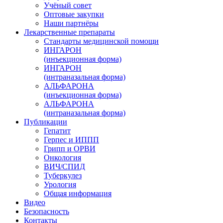
Учёный совет
Оптовые закупки
Наши партнёры
Лекарственные препараты
Стандарты медицинской помощи
ИНГАРОН
(инъекционная форма)
ИНГАРОН
(интраназальная форма)
АЛЬФАРОНА
(инъекционная форма)
АЛЬФАРОНА
(интраназальная форма)
Публикации
Гепатит
Герпес и ИППП
Грипп и ОРВИ
Онкология
ВИЧ/СПИД
Туберкулез
Урология
Общая информация
Видео
Безопасность
Контакты