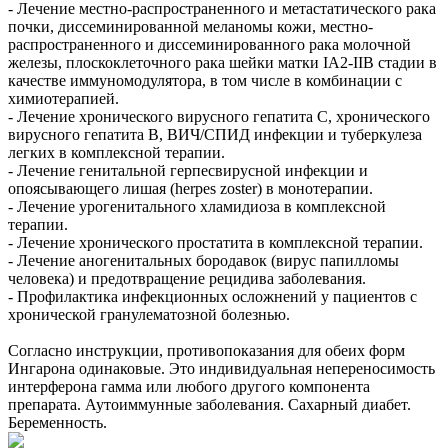
- Лечение местно-распространенного и метастатического рака
почки, диссеминированной меланомы кожи, местно-
распространенного и диссеминированного рака молочной
железы, плоскоклеточного рака шейки матки IA2-IIB стадии в
качестве иммуномодулятора, в том числе в комбинации с
химиотерапией.
- Лечение хронического вирусного гепатита C, хронического
вирусного гепатита B, ВИЧ/СПИД инфекции и туберкулеза
легких в комплексной терапии.
- Лечение генитальной герпесвирусной инфекции и
опоясывающего лишая (herpes zoster) в монотерапии.
- Лечение урогенитального хламидиоза в комплексной
терапии.
- Лечение хронического простатита в комплексной терапии.
- Лечение аногенитальных бородавок (вирус папилломы
человека) и предотвращение рецидива заболевания.
- Профилактика инфекционных осложнений у пациентов с
хронической гранулематозной болезнью.
Согласно инструкции, противопоказания для обеих форм
Ингарона одинаковые. Это индивидуальная непереносимость
интерферона гамма или любого другого компонента
препарата. Аутоиммунные заболевания. Сахарный диабет.
Беременность.