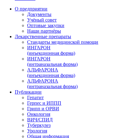
О предприятии
Документы
Учёный совет
Оптовые закупки
Наши партнёры
Лекарственные препараты
Стандарты медицинской помощи
ИНГАРОН
(инъекционная форма)
ИНГАРОН
(интраназальная форма)
АЛЬФАРОНА
(инъекционная форма)
АЛЬФАРОНА
(интраназальная форма)
Публикации
Гепатит
Герпес и ИППП
Грипп и ОРВИ
Онкология
ВИЧ/СПИД
Туберкулез
Урология
Общая информация