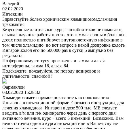
Валерий
02.02.2020
Инъекции
Здравствуйте,болею хроническим хламидиозом,хламидия
трахоматис.
Безуспешные длительные курсы антибиотиков не помогают,
слышал научные работы про то, что гамма фероны в больших
дозах полностью ингибирует внутриклеточную инфекцию в
том числе хламидию, но вот вопрос в какой дозировке колоть
Ингарон,колол его по 500000 раз в сутки 5 ампул,но без
результата.
По фероновому статусу просажены и гамма и альфа
интерфероны, гамма 16, альфа 64.
Подскажите, пожалуйста, по поводу дозировок и
длительности, спасибо!!!
Фармаклон
03.02.2020 15:28:32
Хламидиоз имеет прямое показание к использованию
Ингарона в инъекционной форме. Согласно инструкции, для
лечения хламидиоза Ингарон в дозе 500 тыс. МЕ следует
вводить в/м или п/к однократно через день с первого дня
активного лечения, курс – всего 5 инъекций. Возможно, Вам
недостаточно одного курса инъекций или в Вашем случае
существуют какие-то индивидуальные особенности