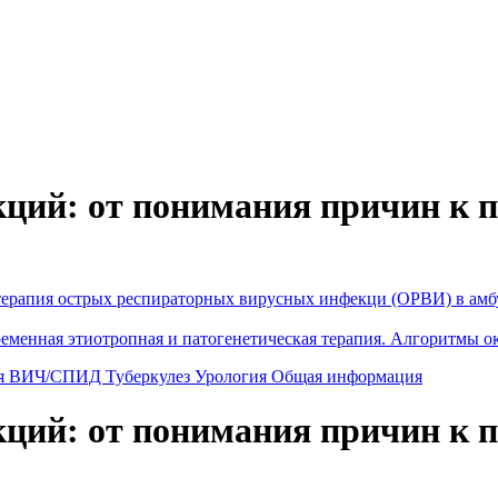
ций: от понимания причин к 
терапия острых респираторных вирусных инфекци (ОРВИ) в амбу
ременная этиотропная и патогенетическая терапия. Алгоритмы 
я
ВИЧ/СПИД
Туберкулез
Урология
Общая информация
ций: от понимания причин к 