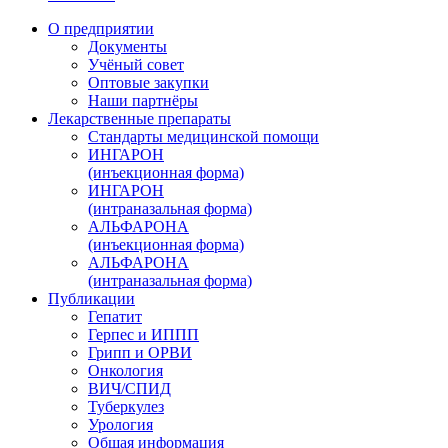
О предприятии
Документы
Учёный совет
Оптовые закупки
Наши партнёры
Лекарственные препараты
Стандарты медицинской помощи
ИНГАРОН
(инъекционная форма)
ИНГАРОН
(интраназальная форма)
АЛЬФАРОНА
(инъекционная форма)
АЛЬФАРОНА
(интраназальная форма)
Публикации
Гепатит
Герпес и ИППП
Грипп и ОРВИ
Онкология
ВИЧ/СПИД
Туберкулез
Урология
Общая информация