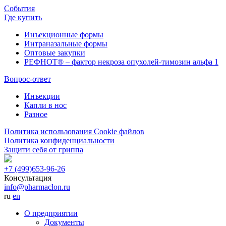
События
Где купить
Инъекционные формы
Интраназальные формы
Оптовые закупки
РЕФНОТ® – фактор некроза опухолей-тимозин альфа 1
Вопрос-ответ
Инъекции
Капли в нос
Разное
Политика использования Cookie файлов
Политика конфиденциальности
Защити себя от гриппа
+7 (499)
653-96-26
Консультация
info@pharmaclon.ru
ru
en
О предприятии
Документы