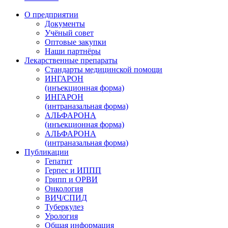
О предприятии
Документы
Учёный совет
Оптовые закупки
Наши партнёры
Лекарственные препараты
Стандарты медицинской помощи
ИНГАРОН
(инъекционная форма)
ИНГАРОН
(интраназальная форма)
АЛЬФАРОНА
(инъекционная форма)
АЛЬФАРОНА
(интраназальная форма)
Публикации
Гепатит
Герпес и ИППП
Грипп и ОРВИ
Онкология
ВИЧ/СПИД
Туберкулез
Урология
Общая информация