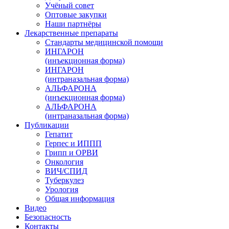
Учёный совет
Оптовые закупки
Наши партнёры
Лекарственные препараты
Стандарты медицинской помощи
ИНГАРОН
(инъекционная форма)
ИНГАРОН
(интраназальная форма)
АЛЬФАРОНА
(инъекционная форма)
АЛЬФАРОНА
(интраназальная форма)
Публикации
Гепатит
Герпес и ИППП
Грипп и ОРВИ
Онкология
ВИЧ/СПИД
Туберкулез
Урология
Общая информация
Видео
Безопасность
Контакты