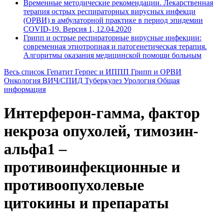
Временные методические рекомендации. Лекарственная
терапия острых респираторных вирусных инфекци
(ОРВИ) в амбулаторной практике в период эпидемии
COVID-19. Версия 1, 12.04.2020
Грипп и острые респираторные вирусные инфекции:
современная этиотропная и патогенетическая терапия.
Алгоритмы оказания медицинской помощи больным
Весь список
Гепатит
Герпес и ИППП
Грипп и ОРВИ
Онкология
ВИЧ/СПИД
Туберкулез
Урология
Общая
информация
Интерферон-гамма, фактор
некроза опухолей, тимозин-
альфа1 –
противоинфекционные и
противоопухолевые
цитокины и препараты